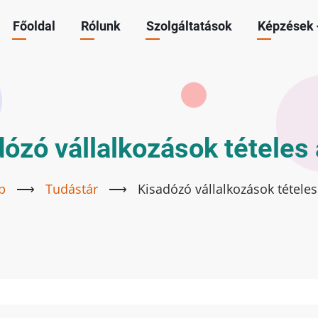
Főoldal
Rólunk
Szolgáltatások
Képzések
Main
navigation
ózó vállalkozások tételes
p
⟶
Tudástár
⟶
Kisadózó vállalkozások tétele