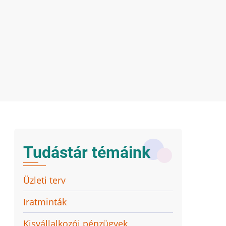
Tudástár témáink
Üzleti terv
Iratminták
Kisvállalkozói pénzügyek