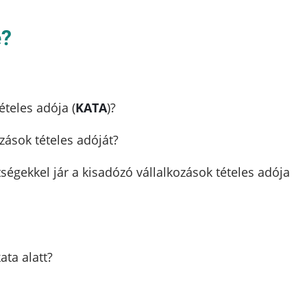
e?
ételes adója (
KATA
)?
ozások tételes adóját?
ségekkel jár a kisadózó vállalkozások tételes adója
ata alatt?