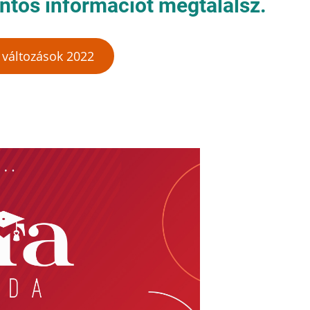
fontos információt megtalálsz.
 változások 2022