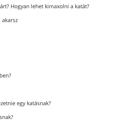
tárt? Hogyan lehet kimaxolni a katát?
 akarsz
mben?
ezetnie egy katásnak?
ásnak?