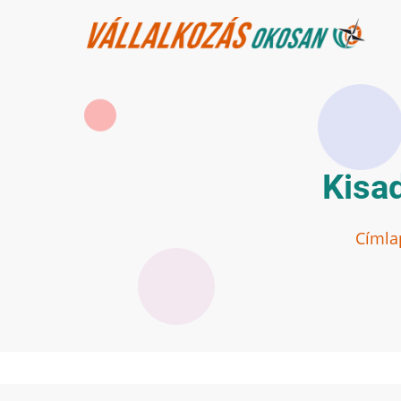
Ugrás
a
tartalomra
Kisad
Címla