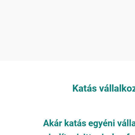
Katás vállalko
Akár katás egyéni váll