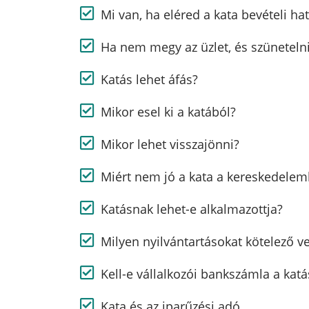
Mi van, ha eléred a kata bevételi ha
Ha nem megy az üzlet, és szünetelni
Katás lehet áfás?
Mikor esel ki a katából?
Mikor lehet visszajönni?
Miért nem jó a kata a kereskedele
Katásnak lehet-e alkalmazottja?
Milyen nyilvántartásokat kötelező v
Kell-e vállalkozói bankszámla a kat
Kata és az iparűzési adó