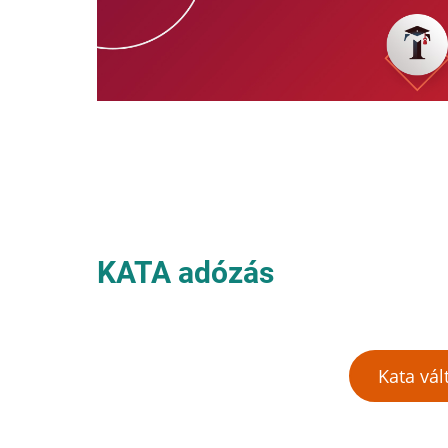
KATA adózás
Kata vál