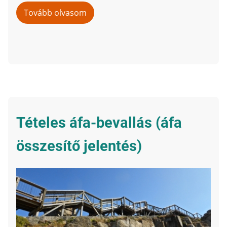
Tovább olvasom
ezt:
Feltöltési
kötelezettség
Tételes áfa-bevallás (áfa
összesítő jelentés)