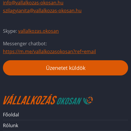
info@vallalkozas-okosan.hu
szilagyianita@vallalkozas-okosan.hu
Skype:
vallalkozas.okosan
Messenger chatbot:
https://m.me/vallalkozasokosan?ref=email
Üzenetet küldök
Főoldal
Menü
Rólunk