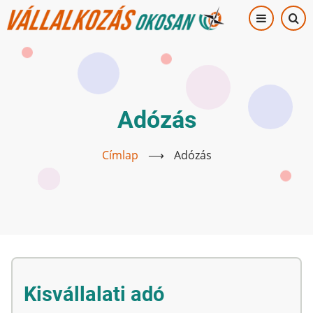
Ugrás
a
tartalomra
Adózás
Címlap
⟶
Adózás
Kisvállalati adó