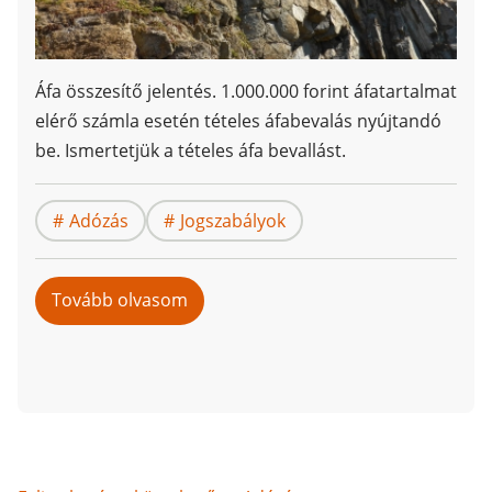
Áfa összesítő jelentés. 1.000.000 forint áfatartalmat
elérő számla esetén tételes áfabevalás nyújtandó
be. Ismertetjük a tételes áfa bevallást.
Adózás
Jogszabályok
Tovább olvasom
ezt:
Tételes
áfa-
bevallás
(áfa
összesítő
jelentés)