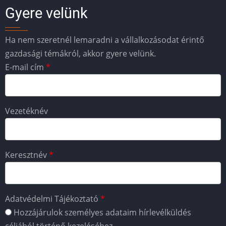
Gyere velünk
Ha nem szeretnél lemaradni a vállalkozásodat érintő
gazdasági témákról, akkor gyere velünk.
E-mail cím
Vezetéknév
Keresztnév
Adatvédelmi Tájékoztató
Hozzájárulok személyes adataim hírlevélküldés
céljából történő kezeléséhez.