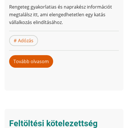
Rengeteg gyakorlatias és naprakész információt
megtalálsz itt, ami elengedhetetlen egy katás
vállalkozás elindításához.
Adózás
Tovább olvasom
ezt:
Kisadózó
vállalkozások
tételes
adója
Feltöltési kötelezettség