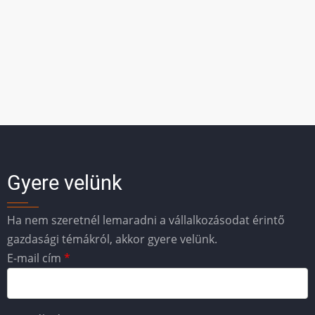
Gyere velünk
Ha nem szeretnél lemaradni a vállalkozásodat érintő
gazdasági témákról, akkor gyere velünk.
E-mail cím