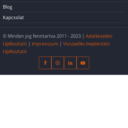
Blog
Kapcsolat
© Minden jog fenntartva 2011 - 2023 |
Adatkezelési
tájékoztató
|
Impresszum
|
Visszaélés-bejelentési
tájékoztató