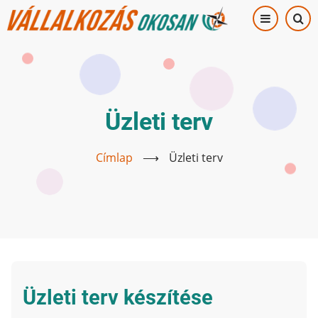
Ugrás
a
tartalomra
Üzleti terv
Címlap
⟶
Üzleti terv
Üzleti terv készítése