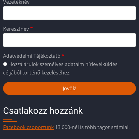
Vezetéknév
Keresztnév
Adatvédelmi Tájékoztató
Hozzájárulok személyes adataim hírlevélküldés
céljából történő kezeléséhez.
Csatlakozz hozzánk
Facebook csoportunk
13 000-nél is több tagot számlál.