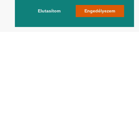
Elutasítom
Engedélyezem
Oldalunkon azokat a legfontosabb
tudnivalókat találod, amelyekre egy
vállalkozónak feltétlenül szüksége van
ahhoz, hogy sikeres legyen az üzleti
életben.