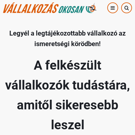
Ugrás
a
tartalomra