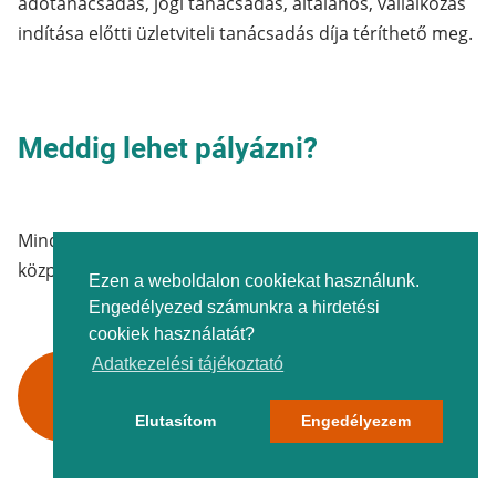
adótanácsadás, jogi tanácsadás, általános, vállalkozás
indítása előtti üzletviteli tanácsadás díja téríthető meg.
Meddig lehet pályázni?
Mindig nézd meg az aktuális kiírást a munkaügyi
központokban.
Ezen a weboldalon cookiekat használunk.
Engedélyezed számunkra a hirdetési
cookiek használatát?
Adatkezelési tájékoztató
Részletes információt és a kérelmet itt
találod.
Elutasítom
Engedélyezem