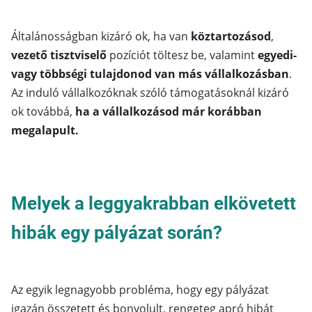
Általánosságban kizáró ok, ha van
köztartozásod
,
vezető tisztviselő
pozíciót töltesz be, valamint
egyedi-
vagy többségi tulajdonod van más vállalkozásban
.
Az induló vállalkozóknak szóló támogatásoknál kizáró
ok továbbá,
ha a vállalkozásod már korábban
megalapult.
Melyek a leggyakrabban elkövetett
hibák egy pályázat során?
Az egyik legnagyobb probléma, hogy egy pályázat
igazán összetett és bonyolult, rengeteg apró hibát