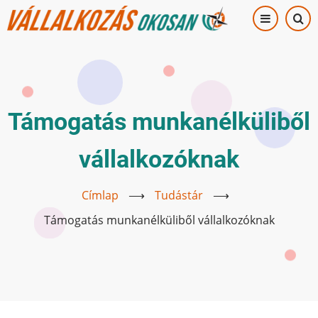
Ugrás
a
tartalomra
Támogatás munkanélküliből
vállalkozóknak
Címlap
⟶
Tudástár
⟶
Támogatás munkanélküliből vállalkozóknak