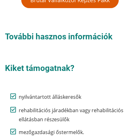
Brutál Vállalkozói Képzés Pakk
További hasznos információk
Kiket támogatnak?
nyilvántartott álláskeresők
rehabilitációs járadékban vagy rehabilitációs
ellátásban részesülők
mezőgazdasági őstermelők.