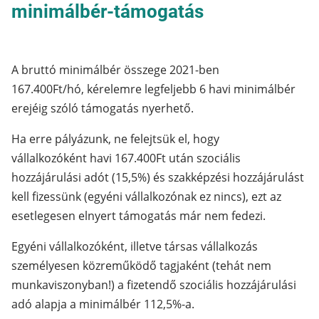
minimálbér-támogatás
A bruttó minimálbér összege 2021-ben
167.400Ft/hó, kérelemre legfeljebb 6 havi minimálbér
erejéig szóló támogatás nyerhető.
Ha erre pályázunk, ne felejtsük el, hogy
vállalkozóként havi 167.400Ft után szociális
hozzájárulási adót (15,5%) és szakképzési hozzájárulást
kell fizessünk (egyéni vállalkozónak ez nincs), ezt az
esetlegesen elnyert támogatás már nem fedezi.
Egyéni vállalkozóként, illetve társas vállalkozás
személyesen közreműködő tagjaként (tehát nem
munkaviszonyban!) a fizetendő szociális hozzájárulási
adó alapja a minimálbér 112,5%-a.