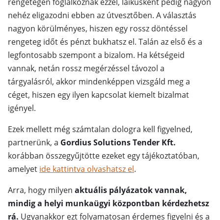
rengetegen foglalkoznak ezzel, laikusként pedig nagyon
nehéz eligazodni ebben az útvesztőben. A választás
nagyon körülményes, hiszen egy rossz döntéssel
rengeteg időt és pénzt bukhatsz el. Talán az első és a
legfontosabb szempont a bizalom. Ha kétségeid
vannak, netán rossz megérzéssel távozol a
tárgyalásról, akkor mindenképpen vizsgáld meg a
céget, hiszen egy ilyen kapcsolat kiemelt bizalmat
igényel.
Ezek mellett még számtalan dologra kell figyelned,
partnerünk, a
Gordius Solutions Tender Kft.
korábban összegyűjtötte ezeket egy tájékoztatóban,
amelyet
ide kattintva olvashatsz el
.
Arra, hogy milyen
aktuális pályázatok vannak,
mindig a helyi munkaügyi központban kérdezhetsz
rá.
Ugyanakkor ezt folyamatosan érdemes figyelni és a