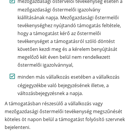
mezőgazdasági őstervelői tevékenység esetén a
mezőgazdasági őstermelői igazolvány
kiállításának napja. Mezőgazdasági őstermelői
tevékenységhez nyújtandó támogatás feltétele,
hogy a támogatást kérő az őstermelői
tevékenységet a támogatásról szóló döntést
követően kezdi meg és a kérelem benyújtását
megelőző két éven belül nem rendelkezett
őstermelői igazolvánnyal,
minden más vállalkozás esetében a vállalkozás
cégjegyzékbe való bejegyzésének illetve, a
változásbejegyzésnek a napja.
A támogatásban részesülő a vállalkozás vagy
mezőgazdasági őstermelői tevékenység megszűnését
köteles öt napon belül a támogatást folyósító szervnek
bejelenteni.