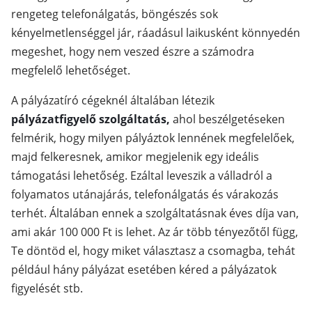
rengeteg telefonálgatás, böngészés sok
kényelmetlenséggel jár, ráadásul laikusként könnyedén
megeshet, hogy nem veszed észre a számodra
megfelelő lehetőséget.
A pályázatíró cégeknél általában létezik
pályázatfigyelő szolgáltatás,
ahol beszélgetéseken
felmérik, hogy milyen pályáztok lennének megfelelőek,
majd felkeresnek, amikor megjelenik egy ideális
támogatási lehetőség. Ezáltal leveszik a válladról a
folyamatos utánajárás, telefonálgatás és várakozás
terhét. Általában ennek a szolgáltatásnak éves díja van,
ami akár 100 000 Ft is lehet. Az ár több tényezőtől függ,
Te döntöd el, hogy miket választasz a csomagba, tehát
például hány pályázat esetében kéred a pályázatok
figyelését stb.