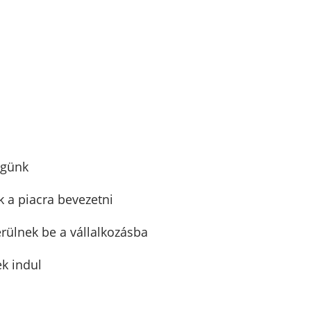
égünk
k a piacra bevezetni
erülnek be a vállalkozásba
k indul