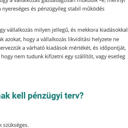
 hogy a vállalkozás gazdaságosan működik –e, mennyi
a nyereséges és pénzügyileg stabil működés
egy vállalkozás milyen jellegű, és mekkora kiadásokkal
 azokat, hogy a vállalkozás likviditási helyzete ne
tervezzük a várható kiadások mértékét, és időpontját,
hogy nem tudunk kifizetni egy szállítót, vagy esetleg
ak kell pénzügyi terv?
k szükséges.