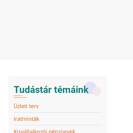
Tudástár témáink
Üzleti terv
Iratminták
Kisvállalkozói pénzügyek