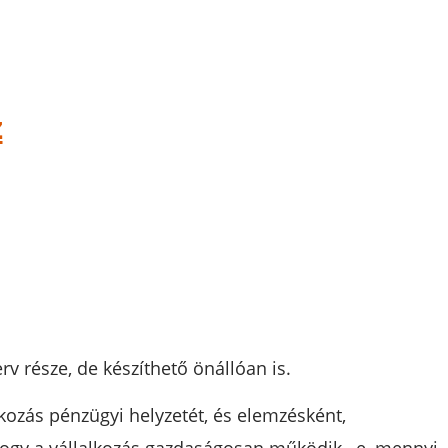
z
erv része, de készíthető önállóan is.
kozás pénzügyi helyzetét, és elemzésként,