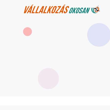
Ugrás
a
tartalomra