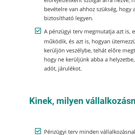
előrejelzésként szolgál arra nézve,
bevételre van ahhoz szükség, hogy 
biztosítható legyen.
A pénzügyi terv megmutatja azt is, 
működik, és azt is, hogyan ütemezzük
kerüljön veszélybe, tehát előre meg
hogy ne kerüljünk abba a helyzetbe, 
adót, járulékot.
Kinek, milyen vállalkozásn
Pénzügyi terv minden vállalkozásna