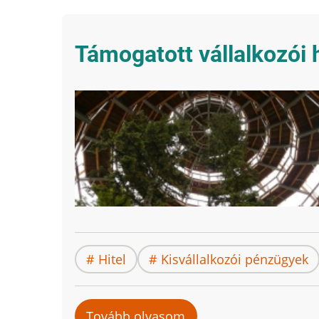
Támogatott vállalkozói 
Hitel
Kisvállalkozói pénzügyek
Tovább olvasom
ezt: