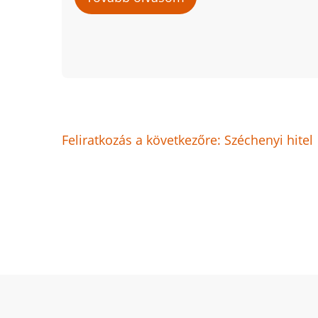
Támogatott
vállalkozói
hitelek
Feliratkozás a következőre: Széchenyi hitel