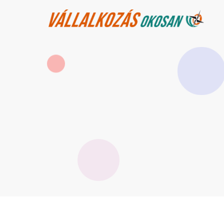
Ugrás
a
tartalomra