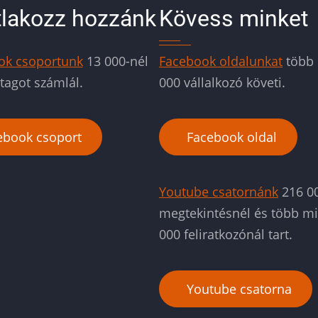
lakozz hozzánk
Kövess minket
ok csoportunk
13 000-nél
Facebook oldalunkat
több 
 tagot számlál.
000 vállalkozó követi.
ebook csoport
Facebook oldal
Youtube csatornánk
216 0
megtekintésnél és több mi
000 feliratkozónál tart.
Youtube csatorna