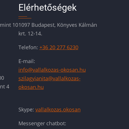
Elérhetőségek
mint 10
1097 Budapest, Könyves Kálmán
krt. 12-14.
Telefon:
+36 20 277 6230
E-mail:
info@vallalkozas-okosan.hu
00
szilagyianita@vallalkozas-
nt 4
okosan.hu
Skype:
vallalkozas.okosan
Messenger chatbot: