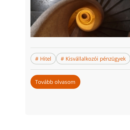
Hitel
Kisvállalkozói pénzügyek
Tovább olvasom
ezt:
Széchenyi
hitelek