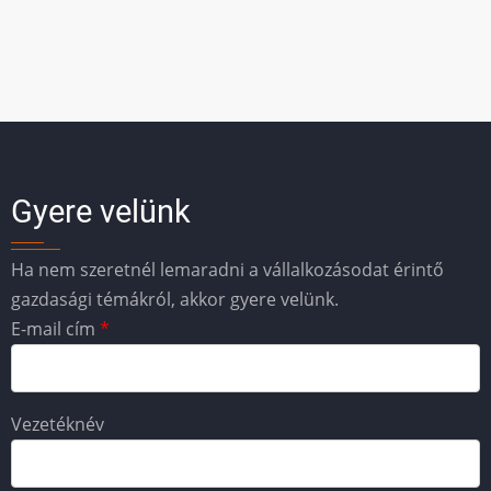
Gyere velünk
Ha nem szeretnél lemaradni a vállalkozásodat érintő
gazdasági témákról, akkor gyere velünk.
E-mail cím
Vezetéknév