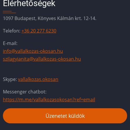
Elérhetőségek
1097 Budapest, Könyves Kálmán krt. 12-14.
Telefon:
+36 20 277 6230
E-mail:
info@vallalkozas-okosan.hu
szilagyianita@vallalkozas-okosan.hu
Skype:
vallalkozas.okosan
Messenger chatbot:
https://m.me/vallalkozasokosan?ref=email
Üzenetet küldök