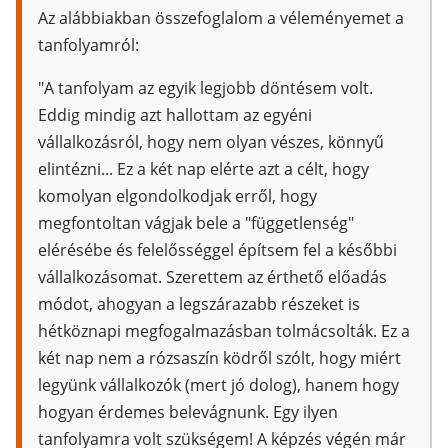
Az alábbiakban összefoglalom a véleményemet a
tanfolyamról:
"A tanfolyam az egyik legjobb döntésem volt.
Eddig mindig azt hallottam az egyéni
vállalkozásról, hogy nem olyan vészes, könnyű
elintézni... Ez a két nap elérte azt a célt, hogy
komolyan elgondolkodjak erről, hogy
megfontoltan vágjak bele a "függetlenség"
elérésébe és felelősséggel építsem fel a későbbi
vállalkozásomat. Szerettem az érthető előadás
módot, ahogyan a legszárazabb részeket is
hétköznapi megfogalmazásban tolmácsolták. Ez a
két nap nem a rózsaszín ködről szólt, hogy miért
legyünk vállalkozók (mert jó dolog), hanem hogy
hogyan érdemes belevágnunk. Egy ilyen
tanfolyamra volt szükségem!
A képzés végén már