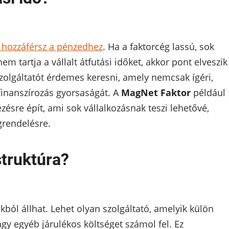
n hozzáférsz a pénzedhez
. Ha a faktorcég lassú, sok
m tartja a vállalt átfutási időket, akkor pont elveszik
szolgáltatót érdemes keresni, amely nemcsak ígéri,
finanszírozás gyorsaságát. A
MagNet Faktor
például
ézésre épít, ami sok vállalkozásnak teszi lehetővé,
grendelésre.
struktúra?
kból állhat. Lehet olyan szolgáltató, amelyik külön
vagy egyéb járulékos költséget számol fel. Ez