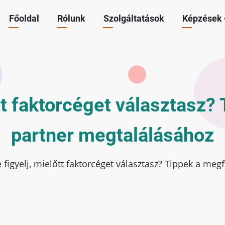
Főoldal
Rólunk
Szolgáltatások
Képzések
Main
navigation
őtt faktorcéget választasz?
partner megtalálásához
 figyelj, mielőtt faktorcéget választasz? Tippek a me