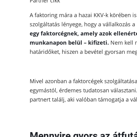
Partner cikk
A faktoring mára a hazai KKV-k körében is
szolgáltatás lényege, hogy a vállalkozás a
egy faktorcégnek, amely azok ellenért
munkanapon belül – kifizeti.
Nem kell m
határidőket, hiszen a bevétel gyorsan m
Mivel azonban a faktorcégek szolgáltatása
egymástól, érdemes tudatosan választani
partnert találj, aki valóban támogatja a 
Mennyire gyors az átfutá