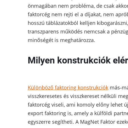
önmagában nem probléma, de csak akkor, 
faktorcég nem rejti el a díjakat, nem apró
hosszú táblázatokból kelljen kibogarászni,
transzparens működés nemcsak a pénzügy
minőségét is meghatározza.
Milyen konstrukciók elé
Különböző faktoring konstrukciók
más‑más
visszkeresetes és visszkereset nélküli me
faktorcég viseli, ami komoly előny lehet ú
export faktoring is, amely a külföldi part
egyszerre segítheti. A MagNet Faktor ezeke