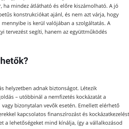
ha mindez átlátható és előre kiszámolható. A jó
betűs konstrukciókat ajánl, és nem azt várja, hogy
 mennyibe is kerül valójában a szolgáltatás. A
i tervezést segíti, hanem az együttműködés
rhetők?
 helyzetben adnak biztonságot. Létezik
goldás – utóbbinál a nemfizetés kockázatát a
j vagy bizonytalan vevők esetén. Emellett elérhető
nerekkel kapcsolatos finanszírozást és kockázatkezelés
t a lehetőségeket mind kínálja, így a vállalkozásod