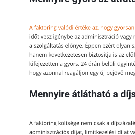
A faktoring valódi értéke az, hogy gyorsa
időt vesz igénybe az adminisztráció vagy ne
a szolgáltatás előnye. Éppen ezért olyan 
hanem következetesen biztosítja is az elő
kifejezetten a gyors, 24 órán belüli ügyint
hogy azonnal reagáljon egy új bejövő me
Mennyire átlátható a díj
A faktoring költsége nem csak a díjszázalé
adminisztrációs díjat, limitkezelési díjat 