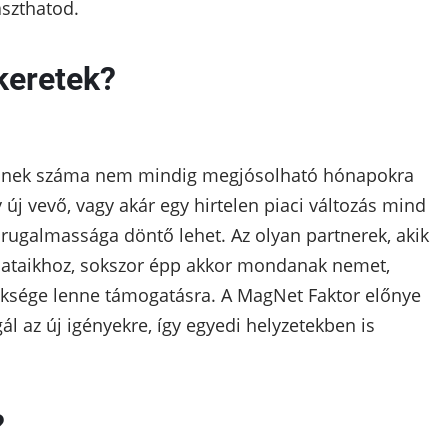
szthatod.
keretek?
einek száma nem mindig megjósolható hónapokra
új vevő, vagy akár egy hirtelen piaci változás mind
 rugalmassága döntő lehet. Az olyan partnerek, akik
ataikhoz, sokszor épp akkor mondanak nemet,
üksége lenne támogatásra. A MagNet Faktor előnye
l az új igényekre, így egyedi helyzetekben is
?