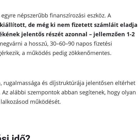
 egyre népszerűbb finanszírozási eszköz. A
kiállított, de még ki nem fizetett számláit eladja
ékének jelentős részét azonnal – jellemzően 1-2
egvárni a hosszú, 30–60–90 napos fizetési
egérkezik, a működés pedig zökkenőmentes.
, rugalmassága és díjstruktúrája jelentősen eltérhet
. Az alábbi szempontok abban segítenek, hogy olyan
vállalkozásod működését.
si idő?