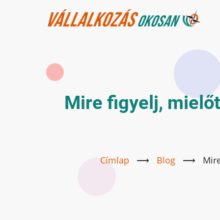
Ugrás
a
tartalomra
Mire figyelj, miel
Címlap
⟶
Blog
⟶
Mire