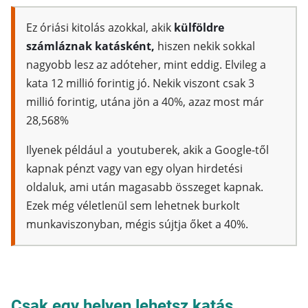
Ez óriási kitolás azokkal, akik
külföldre
számláznak katásként,
hiszen nekik sokkal
nagyobb lesz az adóteher, mint eddig. Elvileg a
kata 12 millió forintig jó. Nekik viszont csak 3
millió forintig, utána jön a 40%, azaz most már
28,568%
Ilyenek például a youtuberek, akik a Google-től
kapnak pénzt vagy van egy olyan hirdetési
oldaluk, ami után magasabb összeget kapnak.
Ezek még véletlenül sem lehetnek burkolt
munkaviszonyban, mégis sújtja őket a 40%.
Csak egy helyen lehetsz katás