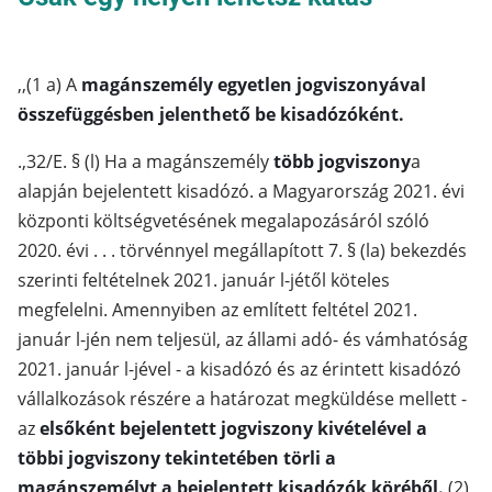
,,(1 a) A
magánszemély egyetlen jogviszonyával
összefüggésben jelenthető be kisadózóként.
.,32/E. § (l) Ha a magánszemély
több jogviszony
a
alapján bejelentett kisadózó. a Magyarország 2021. évi
központi költségvetésének megalapozásáról szóló
2020. évi . . . törvénnyel megállapított 7. § (la) bekezdés
szerinti feltételnek 2021. január l-jétől köteles
megfelelni. Amennyiben az említett feltétel 2021.
január l-jén nem teljesül, az állami adó- és vámhatóság
2021. január l-jével - a kisadózó és az érintett kisadózó
vállalkozások részére a határozat megküldése mellett -
az
elsőként bejelentett jogviszony kivételével a
többi jogviszony tekintetében törli a
magánszemélyt a bejelentett kisadózók köréből.
(2)