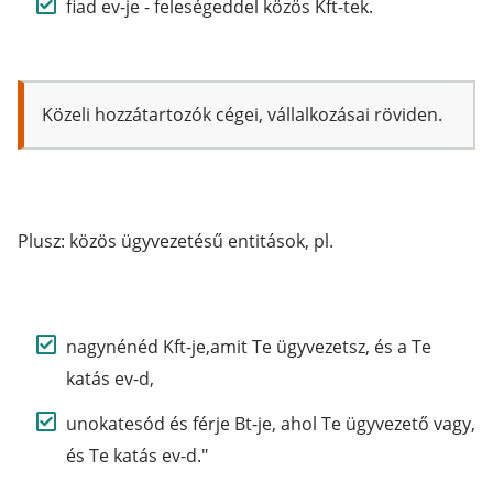
fiad ev-je - feleségeddel közös Kft-tek.
Közeli hozzátartozók cégei, vállalkozásai röviden.
Plusz: közös ügyvezetésű entitások, pl.
nagynénéd Kft-je,amit Te ügyvezetsz, és a Te
katás ev-d,
unokatesód és férje Bt-je, ahol Te ügyvezető vagy,
és Te katás ev-d."