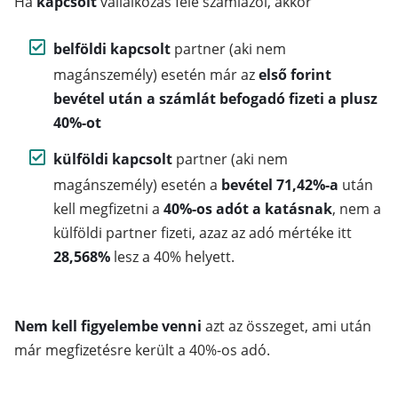
Ha
kapcsolt
vállalkozás felé számlázol, akkor
belföldi kapcsolt
partner (aki nem
magánszemély) esetén már az
első forint
bevétel után a számlát befogadó fizeti a plusz
40%-ot
külföldi kapcsolt
partner (aki nem
magánszemély) esetén a
bevétel 71,42%-a
után
kell megfizetni a
40%-os adót a katásnak
, nem a
külföldi partner fizeti, azaz az adó mértéke itt
28,568%
lesz a 40% helyett.
Nem kell figyelembe venni
azt az összeget, ami után
már megfizetésre került a 40%-os adó.