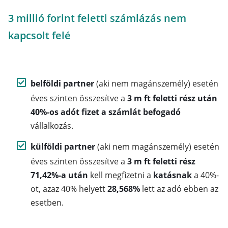
3 millió forint feletti számlázás nem
kapcsolt felé
belföldi partner
(aki nem magánszemély) esetén
éves szinten összesítve a
3 m ft feletti rész után
40%-os adót fizet a számlát befogadó
vállalkozás.
külföldi partner
(aki nem magánszemély) esetén
éves szinten összesítve a
3 m ft feletti rész
71,42%-a után
kell megfizetni a
katásnak
a 40%-
ot, azaz 40% helyett
28,568%
lett az adó ebben az
esetben.