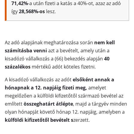
71,42%
-a után fizeti a katás a 40%-ot, azaz az adó
így
28,568%-os
lesz.
Az adó alapjának meghatározása során
nem kell
számításba venni
azt a bevételt, amely után a
kisadózó vállalkozás a (66) bekezdés alapján
40
százalékos
mértékű adót köteles fizetni.
A kisadózó vállalkozás az adót
elsőként annak a
hónapnak a 12. napjáig fizeti meg,
amelyet
megelőzően a külföldi kifizetőtől származó bevétel az
említett
összeghatárt átlépte
, majd a tárgyév minden
olyan hónapját követő hónap 12. napjáig, amelyben a
külföldi kifizetőtől bevételt s
zerzett.