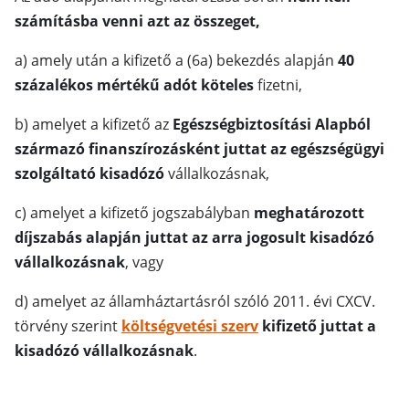
számításba venni azt az összeget,
a) amely után a kifizető a (6a) bekezdés alapján
40
százalékos mértékű adót köteles
fizetni,
b) amelyet a kifizető az
Egészségbiztosítási Alapból
származó finanszírozásként juttat az egészségügyi
szolgáltató kisadózó
vállalkozásnak,
c) amelyet a kifizető jogszabályban
meghatározott
díjszabás alapján juttat az arra jogosult kisadózó
vállalkozásnak
, vagy
d) amelyet az államháztartásról szóló 2011. évi CXCV.
törvény szerint
költségvetési szerv
kifizető juttat a
kisadózó vállalkozásnak
.