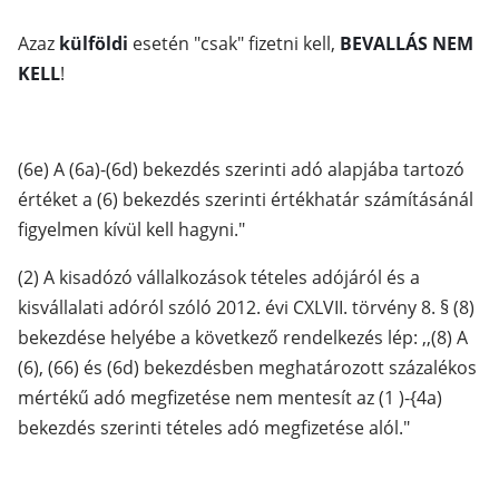
Azaz
külföldi
esetén "csak" fizetni kell,
BEVALLÁS NEM
KELL
!
(6e) A (6a)-(6d) bekezdés szerinti adó alapjába tartozó
értéket a (6) bekezdés szerinti értékhatár számításánál
figyelmen kívül kell hagyni."
(2) A kisadózó vállalkozások tételes adójáról és a
kisvállalati adóról szóló 2012. évi CXLVII. törvény 8. § (8)
bekezdése helyébe a következő rendelkezés lép: ,,(8) A
(6), (66) és (6d) bekezdésben meghatározott százalékos
mértékű adó megfizetése nem mentesít az (1 )-{4a)
bekezdés szerinti tételes adó megfizetése alól."