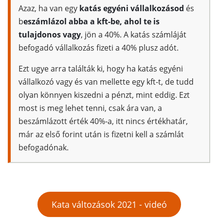
Azaz, ha van egy
katás egyéni vállalkozásod
és
b
eszámlázol abba a kft-be, ahol te is
tulajdonos vagy
, jön a 40%. A katás számláját
befogadó vállalkozás fizeti a 40% plusz adót.
Ezt ugye arra találták ki, hogy ha katás egyéni
vállalkozó vagy és van mellette egy kft-t, de tudd
olyan könnyen kiszedni a pénzt, mint eddig. Ezt
most is meg lehet tenni, csak ára van, a
beszámlázott érték 40%-a, itt nincs értékhatár,
már az első forint után is fizetni kell a számlát
befogadónak.
Kata változások 2021 - videó