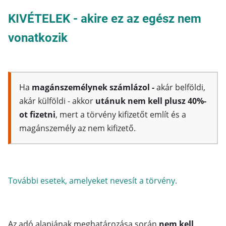
KIVÉTELEK - akire ez az egész nem
vonatkozik
Ha
magánszemélynek számlázol -
akár belföldi,
akár külföldi - akkor
utánuk nem kell plusz 40%-
ot fizetni
, mert a törvény kifizetőt említ és a
magánszemély az nem kifizető.
További esetek, amelyeket nevesít a törvény.
Az adó alapjának meghatározása során
nem kell