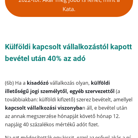
Kata.
Külföldi kapcsolt vállalkozástól kapott
bevétel után 40% az adó
(6b) Ha a
kisadózó
vállalkozás olyan,
külföldi
illetőségű jogi személytől, egyéb szervezettől
(a
továbbiakban: külföldi kifizető) szerez bevételt, amellyel
kapcsolt vállalkozási viszonyba
n áll, e bevétel után
az annak megszerzése hónapját követő hónap 12.
napjáig 40 százalékos mértékű adót fizet.
Na ezt módosították egy kicsit, ezzel az erővel akár a pí