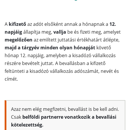
A
kifizető
az adót elsőként annak a hónapnak a
12.
napjáig
állapítja meg,
vallja
be és fizeti meg, amelyet
megelőzően
az említett juttatási értékhatárt átlépte,
majd a tárgyév minden olyan hónapját
követő
hónap 12. napjáig, amelyben a kisadózó vállalkozás
részére bevételt juttat. A bevallásban a kifizető
feltünteti a kisadózó vállalkozás adószámát, nevét és
címét.
Azaz nem elég megfizetni, bevallást is be kell adni.
Csak
belföldi partnerre vonatkozik a bevallási
kötelezettség.