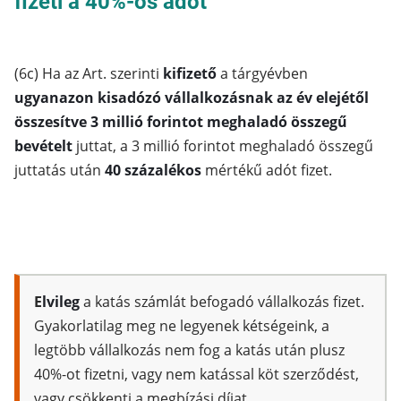
fizeti a 40%-os adót
(6c) Ha az Art. szerinti
kifizető
a tárgyévben
ugyanazon kisadózó vállalkozásnak az év elejétől
összesítve 3 millió forintot meghaladó összegű
bevételt
juttat, a 3 millió forintot meghaladó összegű
juttatás után
40 százalékos
mértékű adót fizet.
E
lvileg
a katás számlát befogadó vállalkozás fizet.
Gyakorlatilag meg ne legyenek kétségeink, a
legtöbb vállalkozás nem fog a katás után plusz
40%-ot fizetni, vagy nem katással köt szerződést,
vagy csökkenti a megbízási díjat.