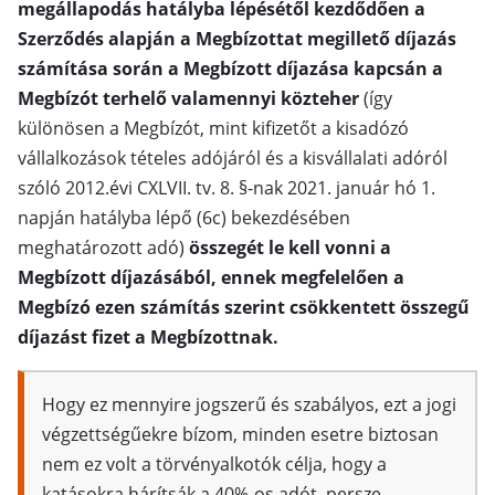
megállapodás hatályba lépésétől kezdődően a
Szerződés alapján a Megbízottat megillető díjazás
számítása során a Megbízott díjazása kapcsán a
Megbízót terhelő valamennyi közteher
(így
különösen a Megbízót, mint kifizetőt a kisadózó
vállalkozások tételes adójáról és a kisvállalati adóról
szóló 2012.évi CXLVII. tv. 8. §-nak 2021. január hó 1.
napján hatályba lépő (6c) bekezdésében
meghatározott adó)
összegét le kell vonni a
Megbízott díjazásából, ennek megfelelően a
Megbízó ezen számítás szerint csökkentett összegű
díjazást fizet a Megbízottnak.
Hogy ez mennyire jogszerű és szabályos, ezt a jogi
végzettségűekre bízom, minden esetre biztosan
nem ez volt a törvényalkotók célja, hogy a
katásokra hárítsák a 40%-os adót, persze