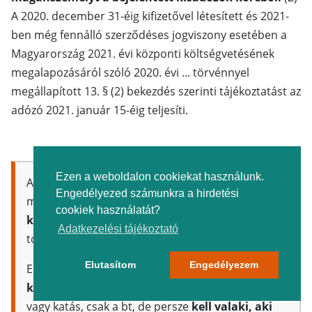
A 2020. december 31-éig kifizetővel létesített és 2021-
ben még fennálló szerződéses jogviszony esetében a
Magyarország 2021. évi központi költségvetésének
megalapozásáról szóló 2020. évi ... törvénnyel
megállapított 13. § (2) bekezdés szerinti tájékoztatást az
adózó 2021. január 15-éig teljesíti.
Ezen a weboldalon cookiekat használunk.
Azaz ha most
katás egyéni vállalkozó
vagy és
Engedélyezed számunkra a hirdetési
mellette egy
katás bt-ben kültagként szintén
cookiek használatát?
katázol
, döntened kell, hogy hol leszel a
Adatkezelési tájékoztató
továbbiakban katás.
Elutasítom
Engedélyezem
Erre mondjuk van megoldás: a
katás bt-ben
kültagként munkaviszonyos leszel
, (Te nem
vagy katás, csak a bt, de persze
kell valaki, aki