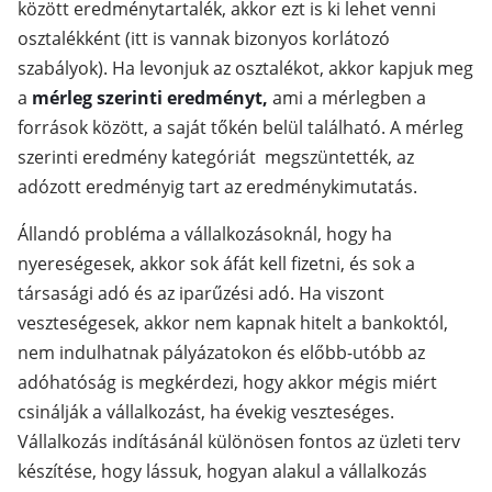
között eredménytartalék, akkor ezt is ki lehet venni
osztalékként (itt is vannak bizonyos korlátozó
szabályok). Ha levonjuk az osztalékot, akkor kapjuk meg
a
mérleg szerinti eredményt,
ami a mérlegben a
források között, a saját tőkén belül található. A mérleg
szerinti eredmény kategóriát megszüntették, az
adózott eredményig tart az eredménykimutatás.
Állandó probléma a vállalkozásoknál, hogy ha
nyereségesek, akkor sok áfát kell fizetni, és sok a
társasági adó és az iparűzési adó. Ha viszont
veszteségesek, akkor nem kapnak hitelt a bankoktól,
nem indulhatnak pályázatokon és előbb-utóbb az
adóhatóság is megkérdezi, hogy akkor mégis miért
csinálják a vállalkozást, ha évekig veszteséges.
Vállalkozás indításánál különösen fontos az üzleti terv
készítése, hogy lássuk, hogyan alakul a vállalkozás