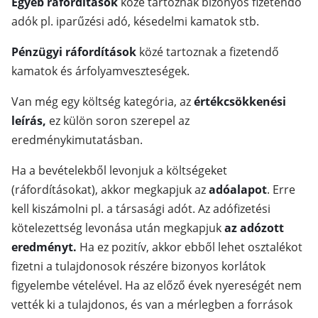
Egyéb ráfordítások
közé tartoznak bizonyos fizetendő
adók pl. iparűzési adó, késedelmi kamatok stb.
Pénzügyi ráfordítások
közé tartoznak a fizetendő
kamatok és árfolyamveszteségek.
Van még egy költség kategória, az
értékcsökkenési
leírás,
ez külön soron szerepel az
eredménykimutatásban.
Ha a bevételekből levonjuk a költségeket
(ráfordításokat), akkor megkapjuk az
adóalapot
. Erre
kell kiszámolni pl. a társasági adót. Az adófizetési
kötelezettség levonása után megkapjuk
az adózott
eredményt.
Ha ez pozitív, akkor ebből lehet osztalékot
fizetni a tulajdonosok részére bizonyos korlátok
figyelembe vételével. Ha az előző évek nyereségét nem
vették ki a tulajdonos, és van a mérlegben a források