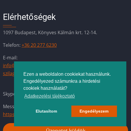
Elérhetőségek
1097 Budapest, Könyves Kálmán krt. 12-14.
Telefon:
+36 20 277 6230
E-mail:
info@vallalkozas-okosan.hu
szilagyianita@vallalkozas-okosan.hu
Ezen a weboldalon cookiekat használunk.
Engedélyezed számunkra a hirdetési
cookiek használatát?
Skype:
vallalkozas.okosan
Adatkezelési tájékoztató
Messenger chatbot:
Elutasítom
Engedélyezem
https://m.me/vallalkozasokosan?ref=email
Üzenetet küldök