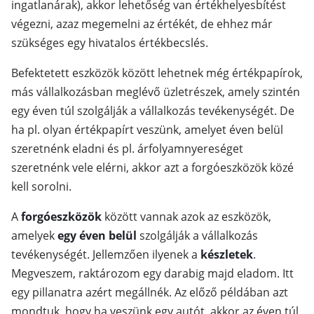
ingatlanárak), akkor lehetőség van értékhelyesbítést
végezni, azaz megemelni az értékét, de ehhez már
szükséges egy hivatalos értékbecslés.
Befektetett eszközök között lehetnek még értékpapírok,
más vállalkozásban meglévő üzletrészek, amely szintén
egy éven túl szolgálják a vállalkozás tevékenységét. De
ha pl. olyan értékpapírt veszünk, amelyet éven belül
szeretnénk eladni és pl. árfolyamnyereséget
szeretnénk vele elérni, akkor azt a forgóeszközök közé
kell sorolni.
A
forgóeszközök
között vannak azok az eszközök,
amelyek
egy éven belül
szolgálják a vállalkozás
tevékenységét. Jellemzően ilyenek a
készletek
.
Megveszem, raktározom egy darabig majd eladom. Itt
egy pillanatra azért megállnék. Az előző példában azt
mondtuk, hogy ha veszünk egy autót, akkor az éven túl