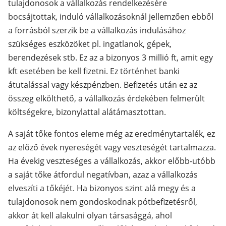
tulajdonosok a vállalkozás rendelkezésére
bocsájtottak, induló vállalkozásoknál jellemzően ebből
a forrásból szerzik be a vállalkozás indulásához
szükséges eszközöket pl. ingatlanok, gépek,
berendezések stb. Ez az a bizonyos 3 millió ft, amit egy
kft esetében be kell fizetni. Ez történhet banki
átutalással vagy készpénzben. Befizetés után ez az
összeg elkölthető, a vállalkozás érdekében felmerült
költségekre, bizonylattal alátámasztottan.
A saját tőke fontos eleme még az eredménytartalék, ez
az előző évek nyereségét vagy veszteségét tartalmazza.
Ha évekig veszteséges a vállalkozás, akkor előbb-utóbb
a saját tőke átfordul negatívban, azaz a vállalkozás
elveszíti a tőkéjét. Ha bizonyos szint alá megy és a
tulajdonosok nem gondoskodnak pótbefizetésről,
akkor át kell alakulni olyan társasággá, ahol