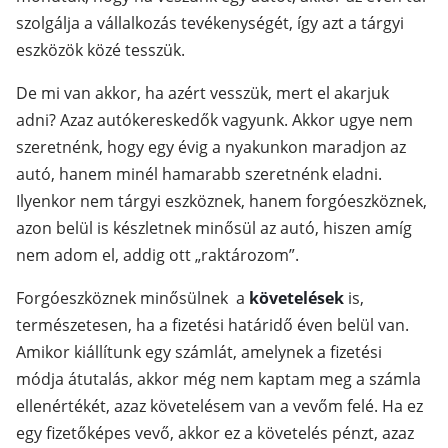
szolgálja a vállalkozás tevékenységét, így azt a tárgyi
eszközök közé tesszük.
De mi van akkor, ha azért vesszük, mert el akarjuk
adni? Azaz autókereskedők vagyunk. Akkor ugye nem
szeretnénk, hogy egy évig a nyakunkon maradjon az
autó, hanem minél hamarabb szeretnénk eladni.
Ilyenkor nem tárgyi eszköznek, hanem forgóeszköznek,
azon belül is készletnek minősül az autó, hiszen amíg
nem adom el, addig ott „raktározom”.
Forgóeszköznek minősülnek a
követelések
is,
természetesen, ha a fizetési határidő éven belül van.
Amikor kiállítunk egy számlát, amelynek a fizetési
módja átutalás, akkor még nem kaptam meg a számla
ellenértékét, azaz követelésem van a vevőm felé. Ha ez
egy fizetőképes vevő, akkor ez a követelés pénzt, azaz