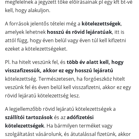
megfelelnek a jegyzett tőke előírásainak pl egy kft bt-vé
kell, hogy alakuljon.
A források jelentős tételei még a
kötelezettségek
,
amelyek lehetnek
hosszú és rövid lejáratúak
, itt is
attól függ, hogy éven belül vagy éven túl kell kifizetni
ezeket a kötelezettségeket.
Pl. ha hitelt veszünk fel, és
több év alatt kell, hogy
visszafizessük, akkor ez egy hosszú lejáratú
kötelezettség. Természetesen, ha forgóeszköz hitelt
veszünk fel és éven belül kell visszafizetni, akkor ez egy
rövid lejáratú kötelezettség lesz.
A legjellemzőbb rövid lejáratú kötelezettségek a
szállítói tartozások
és az
adófizetési
kötelezettségek
. Ha bármilyen terméket vagy
szolgáltatást vásárolunk, és átutalással fizetünk, akkor