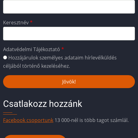
Keresztnév
Adatvédelmi Tájékoztató
Hozzájárulok személyes adataim hírlevélküldés
céljából történő kezeléséhez.
Csatlakozz hozzánk
Facebook csoportunk
13 000-nél is több tagot számlál.