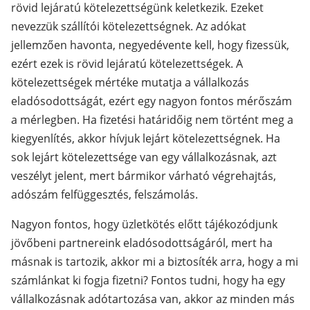
rövid lejáratú kötelezettségünk keletkezik. Ezeket
nevezzük szállítói kötelezettségnek. Az adókat
jellemzően havonta, negyedévente kell, hogy fizessük,
ezért ezek is rövid lejáratú kötelezettségek. A
kötelezettségek mértéke mutatja a vállalkozás
eladósodottságát, ezért egy nagyon fontos mérőszám
a mérlegben. Ha fizetési határidőig nem történt meg a
kiegyenlítés, akkor hívjuk lejárt kötelezettségnek. Ha
sok lejárt kötelezettsége van egy vállalkozásnak, azt
veszélyt jelent, mert bármikor várható végrehajtás,
adószám felfüggesztés, felszámolás.
Nagyon fontos, hogy üzletkötés előtt tájékozódjunk
jövőbeni partnereink eladósodottságáról, mert ha
másnak is tartozik, akkor mi a biztosíték arra, hogy a mi
számlánkat ki fogja fizetni? Fontos tudni, hogy ha egy
vállalkozásnak adótartozása van, akkor az minden más