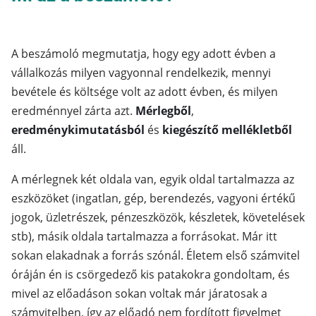
A beszámoló megmutatja, hogy egy adott évben a
vállalkozás milyen vagyonnal rendelkezik, mennyi
bevétele és költsége volt az adott évben, és milyen
eredménnyel zárta azt.
Mérlegből
,
eredménykimutatásból
és
kiegészítő mellékletből
áll.
A mérlegnek két oldala van, egyik oldal tartalmazza az
eszközöket (ingatlan, gép, berendezés, vagyoni értékű
jogok, üzletrészek, pénzeszközök, készletek, követelések
stb), másik oldala tartalmazza a forrásokat. Már itt
sokan elakadnak a forrás szónál. Életem első számvitel
óráján én is csörgedező kis patakokra gondoltam, és
mivel az előadáson sokan voltak már járatosak a
számvitelben, így az előadó nem fordított figyelmet