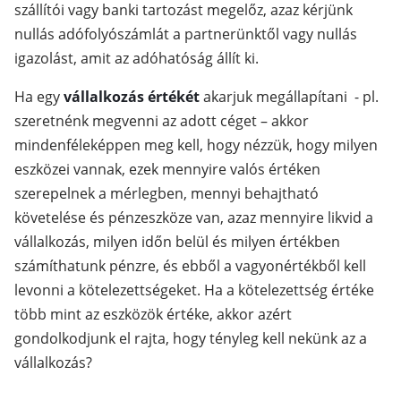
szállítói vagy banki tartozást megelőz, azaz kérjünk
nullás adófolyószámlát a partnerünktől vagy nullás
igazolást, amit az adóhatóság állít ki.
Ha egy
vállalkozás értékét
akarjuk megállapítani - pl.
szeretnénk megvenni az adott céget – akkor
mindenféleképpen meg kell, hogy nézzük, hogy milyen
eszközei vannak, ezek mennyire valós értéken
szerepelnek a mérlegben, mennyi behajtható
követelése és pénzeszköze van, azaz mennyire likvid a
vállalkozás, milyen időn belül és milyen értékben
számíthatunk pénzre, és ebből a vagyonértékből kell
levonni a kötelezettségeket. Ha a kötelezettség értéke
több mint az eszközök értéke, akkor azért
gondolkodjunk el rajta, hogy tényleg kell nekünk az a
vállalkozás?