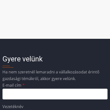
Gyere velünk
Ha nem szeretnél lemaradni a vállalkozásodat érintő
gazdasági témákról, akkor gyere velünk.
E-mail cím
Vezetéknév