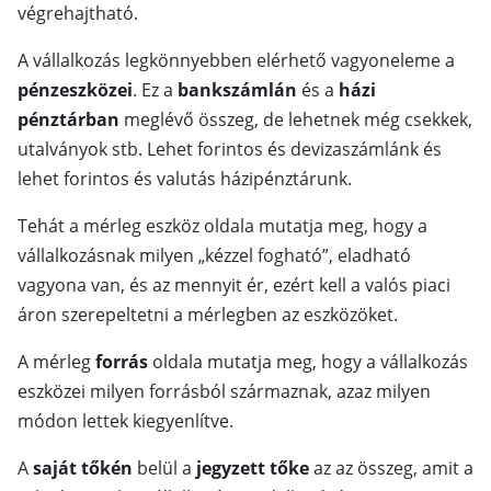
végrehajtható.
A vállalkozás legkönnyebben elérhető vagyoneleme a
pénzeszközei
. Ez a
bankszámlán
és a
házi
pénztárban
meglévő összeg, de lehetnek még csekkek,
utalványok stb. Lehet forintos és devizaszámlánk és
lehet forintos és valutás házipénztárunk.
Tehát a mérleg eszköz oldala mutatja meg, hogy a
vállalkozásnak milyen „kézzel fogható”, eladható
vagyona van, és az mennyit ér, ezért kell a valós piaci
áron szerepeltetni a mérlegben az eszközöket.
A mérleg
forrás
oldala mutatja meg, hogy a vállalkozás
eszközei milyen forrásból származnak, azaz milyen
módon lettek kiegyenlítve.
A
saját tőkén
belül a
jegyzett tőke
az az összeg, amit a