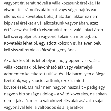
vagyont ér, tehát növeli a vállalkozásunk értékét. Ha
viszont felszámolás alá kerül, vagy végrehajtás van
ellene, és a követelés behajthatatlan, akkor ez nem
képvisel értéket a vállalkozásunk vagyonában, azaz
értékvesztést kell rá elszámolni, mert valós piaci áron
kell szerepeljenek a vagyonértékeink a mérlegben.
Követelés lehet pl. egy adott kölcsön is, ha éven belül
kell visszafizetnie a kölcsönt igénylőnek.
Az adók között is lehet olyan, hogy éppen visszajár a
vállalkozásnak, pl. levonható áfa vagy valamelyik
adónemen keletkezett túlfizetés. Ha bármilyen előleget
fizettünk, vagy kauciót adtunk, ezek is mind
követelések. Ma már nem nagyon használt – pedig egy
nagyon biztonságos dolog – a váltó követelés, de sokan
nem írják alá, mert a váltókövetelés aláírásával a saját
vagyonával felel a váltóadós és a lejáratkor