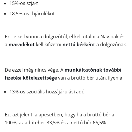
15%-os szja-t
18,5%-os tbjárulékot.
Ezt le kell vonni a dolgozótól, el kell utalni a Nav-nak és
a
maradékot
kell kifizetni
nettó bérként
a dolgozónak.
De ezzel még nincs vége. A
munkáltatónak további
fizetési kötelezettsége
van a bruttó bér után, ilyen a
13%-os szociális hozzájárulási adó
Ezt azt jelenti alapesetben, hogy ha a bruttó bér a
100%, az adóteher 33,5% és a nettó bér 66,5%.