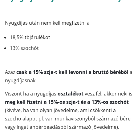
Nyugdíjas után nem kell megfizetni a
18,5% tbjárulékot
13% szochót
Azaz
csak a 15% szja-t kell levonni a bruttó béréből
a
nyugdíjasnak.
Viszont ha a nyugdíjas
osztalékot
vesz fel, akkor neki is
meg kell fizetni a 15%-os szja-t és a 13%-os szochót
(kivéve, ha van olyan jövedelme, ami csökkenti a
szocho alapot pl. van munkaviszonyból származó bére
vagy ingatlanbérbeadásból származó jövedelme).