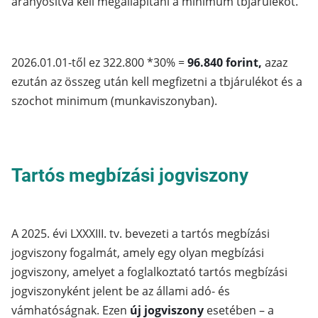
arányosítva kell megállapítani a minimum tbjárulékot.
2026.01.01-től ez 322.800 *30% =
96.840 forint,
azaz
ezután az összeg után kell megfizetni a tbjárulékot és a
szochot minimum (munkaviszonyban).
Tartós megbízási jogviszony
A 2025. évi LXXXIII. tv. bevezeti a tartós megbízási
jogviszony fogalmát, amely egy olyan megbízási
jogviszony, amelyet a foglalkoztató tartós megbízási
jogviszonyként jelent be az állami adó- és
vámhatóságnak. Ezen
új jogviszony
esetében – a