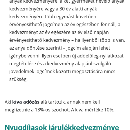
anyák kedvezményére, a két gyermeket nevelő anyák
kedvezményére vagy a 30 év alatti anyák
kedvezményére több egymást követően
érvényesíthető jogcímen az év egészében fennáll, a
kedvezményt az év egészére az év első napján
érvényesíthető kedvezmény – ha ilyenből több is van,
az anya döntése szerinti – jogcím alapján lehet
igénybe venni. Ilyen esetben új adóelőleg-nyilatkozat
megtételére és a kedvezmény alapjául szolgáló
jövedelmek jogcímek közötti megosztására nincs
szükség.
Aki
kiva adózás
alá tartozik, annak nem kell
megfizetnie a 13%-os szochot. A kiva mértéke 10%.
Nyugdíjasok járulékkedvezménye