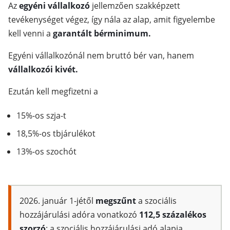
Az
egyéni vállalkozó
jellemzően szakképzett
tevékenységet végez, így nála az alap, amit figyelembe
kell venni a
garantált bérminimum.
Egyéni vállalkozónál nem bruttó bér van, hanem
vállalkozói kivét.
Ezután kell megfizetni a
15%-os szja-t
18,5%-os tbjárulékot
13%-os szochót
2026. január 1-jétől
megszűnt
a szociális
hozzájárulási adóra vonatkozó
112,5 százalékos
szorzó
: a szociális hozzájárulási adó alapja