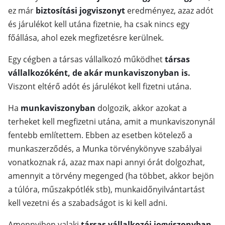
ez már
biztosítási jogviszonyt
eredményez, azaz adót
és járulékot kell utána fizetnie, ha csak nincs egy
főállása, ahol ezek megfizetésre kerülnek.
Egy cégben a társas vállalkozó működhet
társas
vállalkozóként, de akár munkaviszonyban is.
Viszont eltérő adót és járulékot kell fizetni utána.
Ha
munkaviszonyban
dolgozik, akkor azokat a
terheket kell megfizetni utána, amit a munkaviszonynál
fentebb említettem. Ebben az esetben kötelező a
munkaszerződés, a Munka törvénykönyve szabályai
vonatkoznak rá, azaz max napi annyi órát dolgozhat,
amennyit a törvény megenged (ha többet, akkor bejön
a túlóra, műszakpótlék stb), munkaidőnyilvántartást
kell vezetni és a szabadságot is ki kell adni.
Amennyiben valaki
társas vállalkozói jogviszonyban