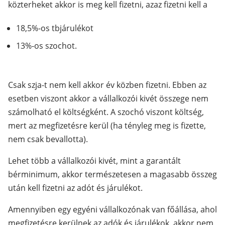
közterheket akkor is meg kell fizetni, azaz fizetni kell a
18,5%-os tbjárulékot
13%-os szochot.
Csak szja-t nem kell akkor év közben fizetni. Ebben az
esetben viszont akkor a vállalkozói kivét összege nem
számolható el költségként. A szochó viszont költség,
mert az megfizetésre kerül (ha tényleg meg is fizette,
nem csak bevallotta).
Lehet több a vállalkozói kivét, mint a garantált
bérminimum, akkor természetesen a magasabb összeg
után kell fizetni az adót és járulékot.
Amennyiben egy egyéni vállalkozónak van főállása, ahol
megfizetésre kerülnek az adók és járulékok, akkor nem