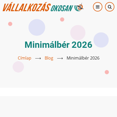
Ugrás
a
tartalomra
Minimálbér 2026
Címlap
⟶
Blog
⟶
Minimálbér 2026