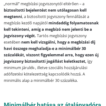
„normál” megbízási jogviszonytól eltérően – a
biztosítotti bejelentést nem utólagosan kell
megtenni
, a biztosítotti jogviszony fennállását a
megbízás kezdő napjától
mindaddig folyamatosnak
kell tekinteni, amíg a megbízó nem jelenti be a
jogviszony végét.
Tartós megbízási jogviszony
esetében
nem kell vizsgálni, hogy a megbízási díj
havi összege meghaladja-e a minimálbér 30
százalékát, viszont figyelemmel arra, hogy ezen új
jogviszony biztosítotti jogállást keletkeztet,
így
minimum járulék-, illetve szociális hozzájárulási
adófizetési kötelezettség kapcsolódik hozzá. A
minimális alap a minimálbér 30 százaléka.
Minimálbér hatása az átalányadóra