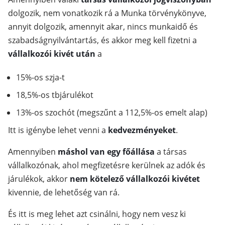
dolgozik, nem vonatkozik rá a Munka törvénykönyve,
annyit dolgozik, amennyit akar, nincs munkaidő és
szabadságnyilvántartás, és akkor meg kell fizetni a
vállalkozói kivét után
a
15%-os szja-t
18,5%-os tbjárulékot
13%-os szochót (megszűnt a 112,5%-os emelt alap)
Itt is igénybe lehet venni a
kedvezményeket
.
Amennyiben
máshol van egy főállása
a társas
vállalkozónak, ahol megfizetésre kerülnek az adók és
járulékok, akkor
nem kötelező vállalkozói kivétet
kivennie, de lehetőség van rá.
És itt is meg lehet azt csinálni, hogy nem vesz ki