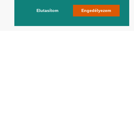
Elutasítom
Engedélyezem
Oldalunkon azokat a legfontosabb
tudnivalókat találod, amelyekre egy
vállalkozónak feltétlenül szüksége van
ahhoz, hogy sikeres legyen az üzleti
életben.