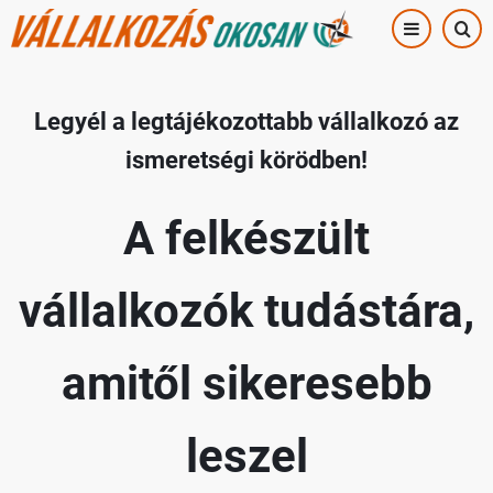
Ugrás
a
tartalomra