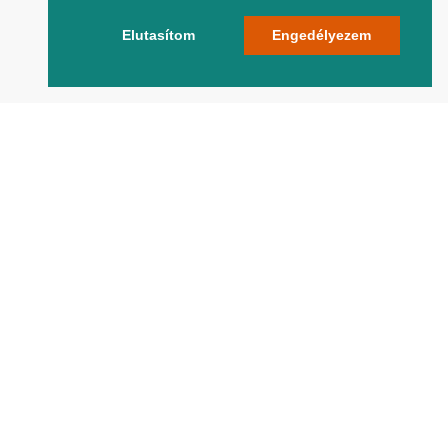
Elutasítom
Engedélyezem
Oldalunkon azokat a legfontosabb
tudnivalókat találod, amelyekre egy
vállalkozónak feltétlenül szüksége van
ahhoz, hogy sikeres legyen az üzleti
életben.