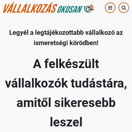
Ugrás
a
tartalomra